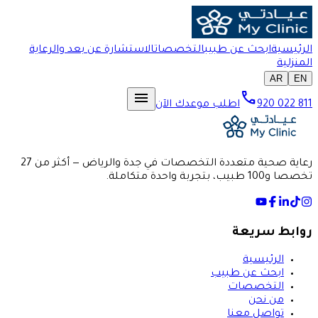
الرئيسية
ابحث عن طبيب
التخصصات
الاستشارة عن بعد والرعاية
المنزلية
AR
EN
menu
call
920 022 811
اطلب موعدك الآن
رعاية صحية متعددة التخصصات في جدة والرياض — أكثر من 27
تخصصا و100 طبيب، بتجربة واحدة متكاملة.
روابط سريعة
الرئيسية
ابحث عن طبيب
التخصصات
من نحن
تواصل معنا