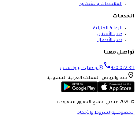
الملاحظات والشكاوى
الخدمات
الرعاية المنزلية
طب الأسنان
طب الأطفال
تواصل معنا
call
920 022 811
تواصل عبر واتساب
location_on
جدة والرياض، المملكة العربية السعودية
©
2026 عيادتي. جميع الحقوق محفوظة.
الخصوصية
الشروط والأحكام