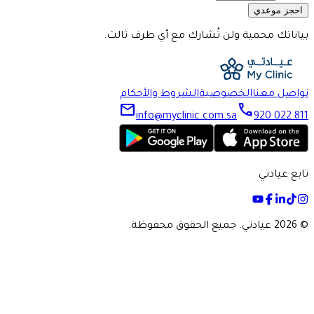
احجز موعدي
بياناتك محمية ولن تُشارك مع أي طرف ثالث.
تواصل معنا
الخصوصية
الشروط والأحكام
mail
call
info@myclinic.com.sa
920 022 811
تابع عيادتي
©
2026 عيادتي. جميع الحقوق محفوظة.