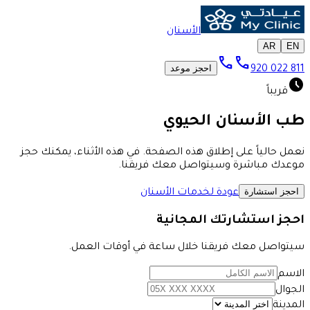
الأسنان
AR
EN
call
call
احجز موعد
920 022 811
schedule
قريباً
طب الأسنان الحيوي
نعمل حالياً على إطلاق هذه الصفحة. في هذه الأثناء، يمكنك حجز
موعدك مباشرة وسيتواصل معك فريقنا.
احجز استشارة
عودة لخدمات الأسنان
احجز استشارتك المجانية
سيتواصل معك فريقنا خلال ساعة في أوقات العمل.
الاسم
الجوال
المدينة