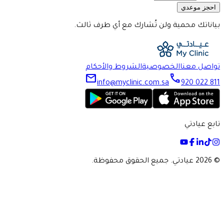
احجز موعدي
بياناتك محمية ولن تُشارك مع أي طرف ثالث.
تواصل معنا
الخصوصية
الشروط والأحكام
mail
call
info@myclinic.com.sa
920 022 811
تابع عيادتي
©
2026 عيادتي. جميع الحقوق محفوظة.