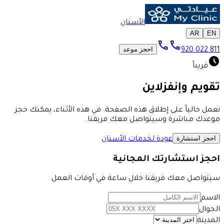
الأسنان
AR
EN
call
call
احجز موعد
920 022 811
schedule
قريباً
تقويم وإنفزلاين
نعمل حالياً على إطلاق هذه الصفحة. في هذه الأثناء، يمكنك حجز
موعدك مباشرة وسيتواصل معك فريقنا.
احجز استشارة
عودة لخدمات الأسنان
احجز استشارتك المجانية
سيتواصل معك فريقنا خلال ساعة في أوقات العمل.
الاسم
الجوال
المدينة