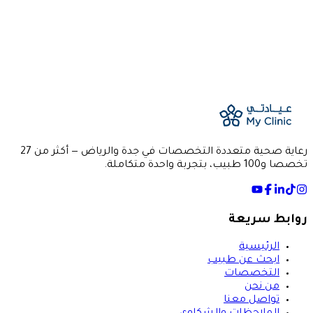
location_on
الموقع
جدة
— Al Safa
event
رعاية صحية متعددة التخصصات في جدة والرياض — أكثر من 27
تخصصا و100 طبيب، بتجربة واحدة متكاملة.
روابط سريعة
الرئيسية
ابحث عن طبيب
التخصصات
من نحن
تواصل معنا