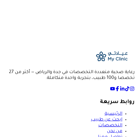
Canada in Obstetrics and Gynecology
location_on
الموقع
جدة
— Al Mohammadiyah
event
رعاية صحية متعددة التخصصات في جدة والرياض — أكثر من 27
تخصصا و100 طبيب، بتجربة واحدة متكاملة.
روابط سريعة
الرئيسية
ابحث عن طبيب
التخصصات
من نحن