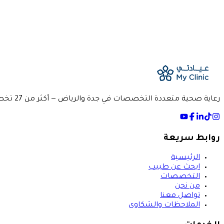
location_on
الموقع
جدة
— Al Safa
event
رعاية صحية متعددة التخصصات في جدة والرياض — أكثر من 27 تخصصا و100 طبيب، بتجربة واحدة متكاملة.
روابط سريعة
الرئيسية
ابحث عن طبيب
التخصصات
من نحن
تواصل معنا
الملاحظات والشكاوى